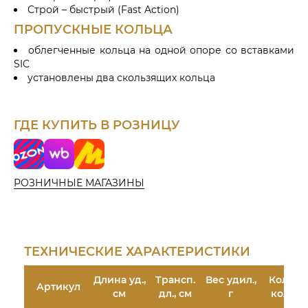
Строй – быстрый (Fast Action)
ПРОПУСКНЫЕ КОЛЬЦА
облегченные кольца на одной опоре со вставками
SIC
установлены два скользящих кольца
ГДЕ КУПИТЬ В РОЗНИЦУ
o
W
Я
z
i
н
o
l
д
РОЗНИЧНЫЕ МАГАЗИНЫ
n
d
е
b
к
e
с
r
М
r
а
ТЕХНИЧЕСКИЕ ХАРАКТЕРИСТИКИ
i
р
e
к
Длина уд.,
Трансп.
Вес удил.,
Кол-во
s
е
Артикул
см
дл., см
г
колец
т