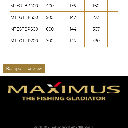
MTEGTBP400
400
136
160
6
MTEGTBP500
500
142
223
7
MTEGTBP600
600
144
307
8
MTEGTBP700
700
145
380
9
Возврат к списку
Политика конфиденциальности