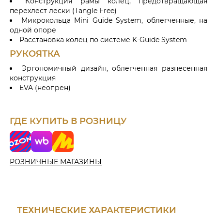
Конструкция рамы колец, предотвращающая
перехлест лески (Tangle Free)
Микрокольца Mini Guide System, облегченные, на
одной опоре
Расстановка колец по системе K-Guide System
РУКОЯТКА
Эргономичный дизайн, облегченная разнесенная
конструкция
EVA (неопрен)
ГДЕ КУПИТЬ В РОЗНИЦУ
o
W
Я
z
i
н
o
l
д
РОЗНИЧНЫЕ МАГАЗИНЫ
n
d
е
b
к
e
с
r
М
r
а
ТЕХНИЧЕСКИЕ ХАРАКТЕРИСТИКИ
i
р