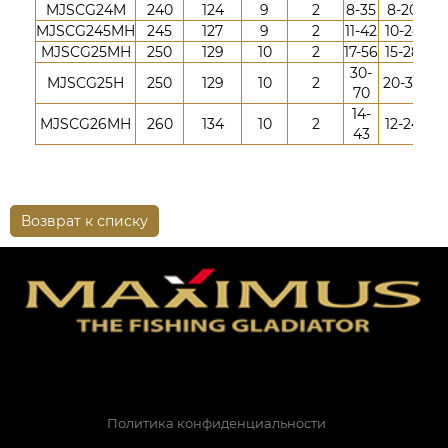
MJSСG24M
240
124
9
2
8-35
8-20
MJSСG245MH
245
127
9
2
11-42
10-24
MJSСG25MH
250
129
10
2
17-56
15-28
30-
MJSCG25H
250
129
10
2
20-36
70
14-
MJSСG26MH
260
134
10
2
12-24
43
Возврат к списку
Политика конфиденциальности