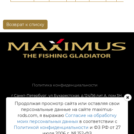
Возврат к списку
Политика конфиденциальности
г.Санкт-Петербург, ул.Бухарестская, д.124/56 лит.А, пом.3Н,
192288
Продолжая просмотр сайта или оставляя свои
+7 (812) 679-70-40
персональные данные на сайте maximus-
info@eco-group.ru
rods.com, я выражаю
Согласие на обработку
моих персональных данных
в соответствии с
Политикой конфиденциальности
и ФЗ РФ от 27
июля 2006 г. № 152-ФЗ