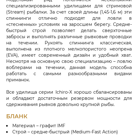
специализированными удилищами для стримовой
(Stream) рыбалки. За счет своей длины (1,45-1,6 м) эти
спиннинги отлично подходят для ловли в
«стесненных» условиях на заросшем берегу. Средне-
быстрый строй позволяет делать сверхточные
забросы и выполнять различные рывковые проводки
на течении. Рукоять спиннинга классическая,
выполнена из плотного мелкопористого неопрена
(EVA), имеет современный дизайн и удобный хват.
Несмотря на основную свою специализацию – ловлю
воблерами на течении, данная модель способна
работать с самыми разнообразными видами
приманок.
Все удилища серии Ichiro-X хорошо сбалансированы
и обладают достаточным резервом мощности для
сдерживания рывков довольно крупной рыбы.
БЛАНК
Материал – графит IMF
Строй – средне-быстрый (Medium-Fast Action)