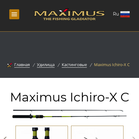
Ru
Главная
Удилища
Кастинговые
Maximus Ichiro-X C
Maximus Ichiro-X C