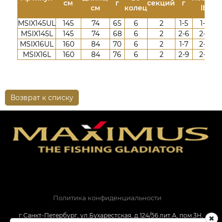
см
г
секций
г
см
колец
lb
MSIX145UL
145
74
65
6
2
1-5
1-5
MSIX145L
145
74
68
6
2
2-6
2-6
MSIX16UL
160
84
70
6
2
1-7
2-6
MSIX16L
160
84
76
6
2
2-9
2-8
Возврат к списку
Политика конфиденциальности
г.Санкт-Петербург, ул.Бухарестская, д.124/56 лит.А, пом.3Н,