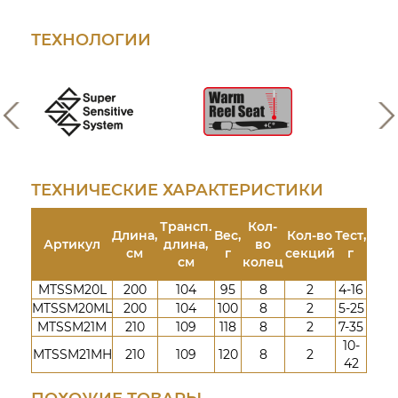
e
с
r
М
ТЕХНОЛОГИИ
r
а
i
р
e
к
s
е
т
ТЕХНИЧЕСКИЕ ХАРАКТЕРИСТИКИ
Трансп.
Кол-
Длина,
Вес,
Кол-во
Тест,
Артикул
длина,
во
см
г
секций
г
см
колец
MTSSM20L
200
104
95
8
2
4-16
MTSSM20ML
200
104
100
8
2
5-25
MTSSM21M
210
109
118
8
2
7-35
10-
MTSSM21MH
210
109
120
8
2
42