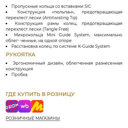
Пропускные кольца со вставками SIC
Конструкция «тюльпан», предотвращающая
перехлест лески (Antitwisting Tip)
Конструкция рамы колец, предотвращающая
перехлест лески (Tangle Free)
Микрокольца Mini Guide System, максимально
облег- ченные, на одной опоре
Расстановка колец по системе K-Guide System
РУКОЯТКА
Эргономичный дизайн, облегченная разнесенная
конструкция
Пробка
ГДЕ КУПИТЬ В РОЗНИЦУ
o
W
Я
z
i
н
o
l
д
РОЗНИЧНЫЕ МАГАЗИНЫ
n
d
е
b
к