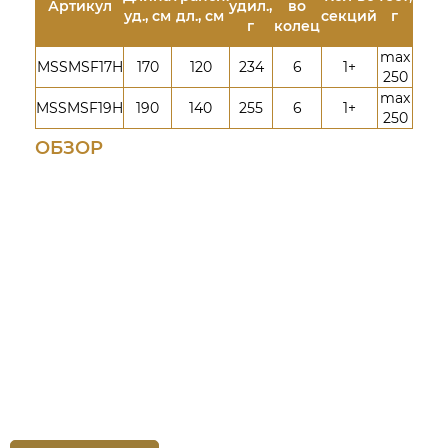
Артикул
удил.,
во
уд., см
дл., см
секций
г
г
колец
max
MSSMSF17H
170
120
234
6
1+
250
max
MSSMSF19H
190
140
255
6
1+
250
ОБЗОР