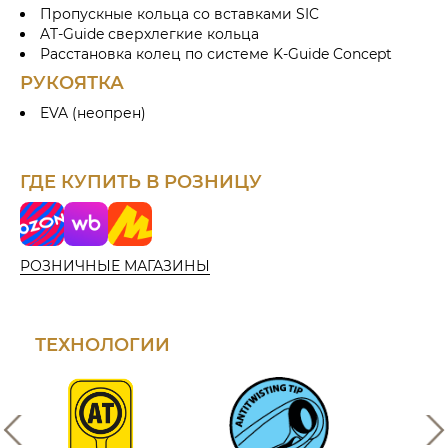
Пропускные кольца со вставками SIC
AT-Guide сверхлегкие кольца
Расстановка колец по системе K-Guide Concept
РУКОЯТКА
EVA (неопрен)
ГДЕ КУПИТЬ В РОЗНИЦУ
o
W
Я
z
i
н
o
l
д
РОЗНИЧНЫЕ МАГАЗИНЫ
n
d
е
b
к
e
с
r
М
ТЕХНОЛОГИИ
r
а
i
р
e
к
s
е
т