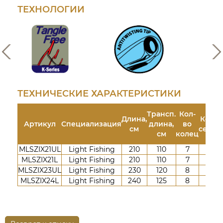
r
М
ТЕХНОЛОГИИ
r
а
i
р
e
к
s
е
т
ТЕХНИЧЕСКИЕ ХАРАКТЕРИСТИКИ
Трансп.
Кол-
Длина,
Кол-в
Артикул
Специализация
длина,
во
см
секци
см
колец
MLSZIX21UL
Light Fishing
210
110
7
2
MLSZIX21L
Light Fishing
210
110
7
2
MLSZIX23UL
Light Fishing
230
120
8
2
MLSZIX24L
Light Fishing
240
125
8
2