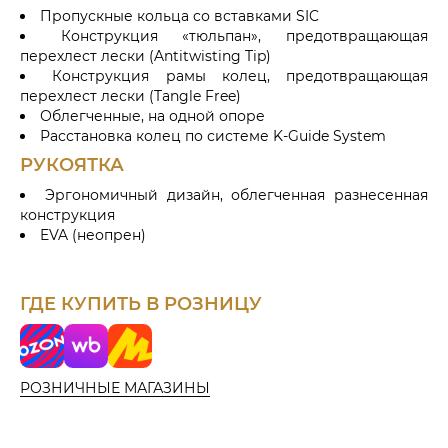
Пропускные кольца cо вставками SIC
Конструкция «тюльпан», предотвращающая
перехлест лески (Antitwisting Tip)
Конструкция рамы колец, предотвращающая
перехлест лески (Tangle Free)
Облегченные, на одной опоре
Расстановка колец по системе K-Guide System
РУКОЯТКА
Эргономичный дизайн, облегченная разнесенная
конструкция
EVA (неопрен)
ГДЕ КУПИТЬ В РОЗНИЦУ
o
W
Я
z
i
н
o
l
д
РОЗНИЧНЫЕ МАГАЗИНЫ
n
d
е
b
к
e
с