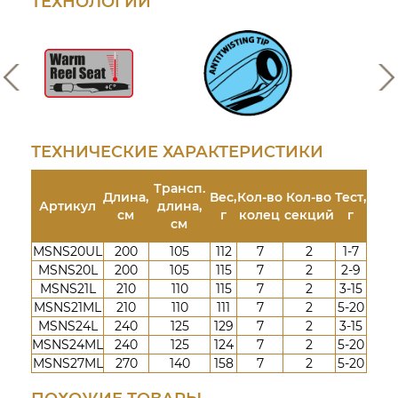
ТЕХНОЛОГИИ
r
а
i
р
e
к
s
е
т
ТЕХНИЧЕСКИЕ ХАРАКТЕРИСТИКИ
Трансп.
Длина,
Вес,
Кол-во
Кол-во
Тест,
Артикул
длина,
см
г
колец
секций
г
см
MSNS20UL
200
105
112
7
2
1-7
MSNS20L
200
105
115
7
2
2-9
MSNS21L
210
110
115
7
2
3-15
MSNS21ML
210
110
111
7
2
5-20
MSNS24L
240
125
129
7
2
3-15
MSNS24ML
240
125
124
7
2
5-20
MSNS27ML
270
140
158
7
2
5-20