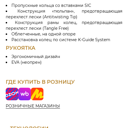
Пропускные кольца со вставками SIC
Конструкция «тюльпан», предотвращающая
перехлест лески (Antitwisting Tip)
Конструкция рамы колец, предотвращающая
перехлест лески (Tangle Free)
Облегченные, на одной опоре
Расстановка колец по системе K-Guide System
РУКОЯТКА
Эргономичный дизайн
EVA (неопрен)
ГДЕ КУПИТЬ В РОЗНИЦУ
o
W
Я
z
i
н
o
l
д
РОЗНИЧНЫЕ МАГАЗИНЫ
n
d
е
b
к
e
с
r
М