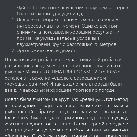
Чуйка. Тактильные ощущения получаемые через
бланк и фурнитуру удилища;
Дальность заброса. Точность меня не сильно
интересовала в тот момент. Однако все три
спиннинга показывали хороший результат, и
приманка укладывалась в условный
двухметровый круг с расстояния 25 метров;
Эргономика, вес и дизайн.
По окончании рыбалки все участники той рыбалки
разъехались по домам, а вот спиннинг товарища по
рыбалке Maximus ULTIMATUM JIG 24MH 2.4m 10-42g
остался в гараже на неделю с разрешением:
«Хочешь, лови им»! И так вышло, что впереди были
два дня выходных и хороший прогноз по погоде.
Ловля была джигом на крупную «резину». Этот метод
в последние годы активно «заходит» в массы
рыболовной братии под названием «джигиты».
Ключевым было подать приманку под «нос» судаку,
учитывая подводное течение. В той первой поездке с
товарищами я допустил ошибку и был «в чистую
обловлен». С учётом моих приоритетов - провести