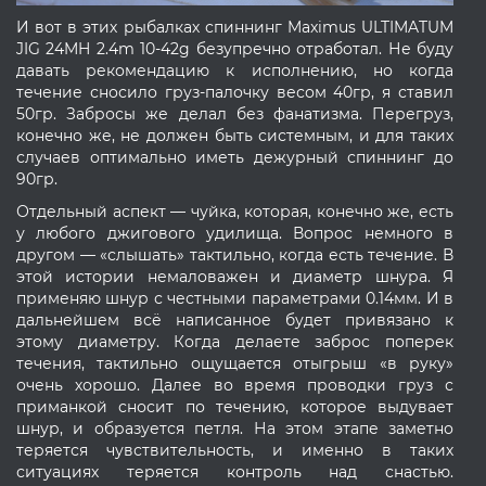
И вот в этих рыбалках спиннинг Maximus ULTIMATUM
JIG 24MH 2.4m 10-42g безупречно отработал. Не буду
давать рекомендацию к исполнению, но когда
течение сносило груз-палочку весом 40гр, я ставил
50гр. Забросы же делал без фанатизма. Перегруз,
конечно же, не должен быть системным, и для таких
случаев оптимально иметь дежурный спиннинг до
90гр.
Отдельный аспект — чуйка, которая, конечно же, есть
у любого джигового удилища. Вопрос немного в
другом — «слышать» тактильно, когда есть течение. В
этой истории немаловажен и диаметр шнура. Я
применяю шнур с честными параметрами 0.14мм. И в
дальнейшем всё написанное будет привязано к
этому диаметру. Когда делаете заброс поперек
течения, тактильно ощущается отыгрыш «в руку»
очень хорошо. Далее во время проводки груз с
приманкой сносит по течению, которое выдувает
шнур, и образуется петля. На этом этапе заметно
теряется чувствительность, и именно в таких
ситуациях теряется контроль над снастью.