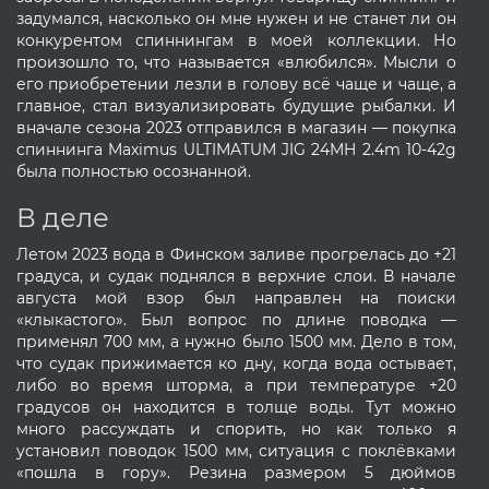
задумался, насколько он мне нужен и не станет ли он
конкурентом спиннингам в моей коллекции. Но
произошло то, что называется «влюбился». Мысли о
его приобретении лезли в голову всё чаще и чаще, а
главное, стал визуализировать будущие рыбалки. И
вначале сезона 2023 отправился в магазин — покупка
спиннинга Maximus ULTIMATUM JIG 24MH 2.4m 10-42g
была полностью осознанной.
В деле
Летом 2023 вода в Финском заливе прогрелась до +21
градуса, и судак поднялся в верхние слои. В начале
августа мой взор был направлен на поиски
«клыкастого». Был вопрос по длине поводка —
применял 700 мм, а нужно было 1500 мм. Дело в том,
что судак прижимается ко дну, когда вода остывает,
либо во время шторма, а при температуре +20
градусов он находится в толще воды. Тут можно
много рассуждать и спорить, но как только я
установил поводок 1500 мм, ситуация с поклёвками
«пошла в гору». Резина размером 5 дюймов