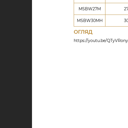
MSBW27M
2
MSBW30MH
3
ОГЛЯД
https://youtu.be/QTyVRon