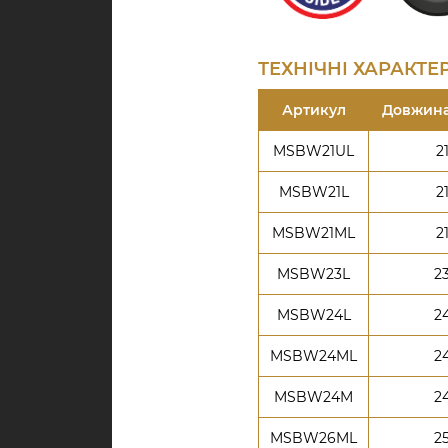
ТЕХНІЧНІ ХАРАКТ
Артикул
Довжина 
MSBW21UL
2
MSBW21L
2
MSBW21ML
2
MSBW23L
2
MSBW24L
2
MSBW24ML
2
MSBW24M
2
MSBW26ML
2