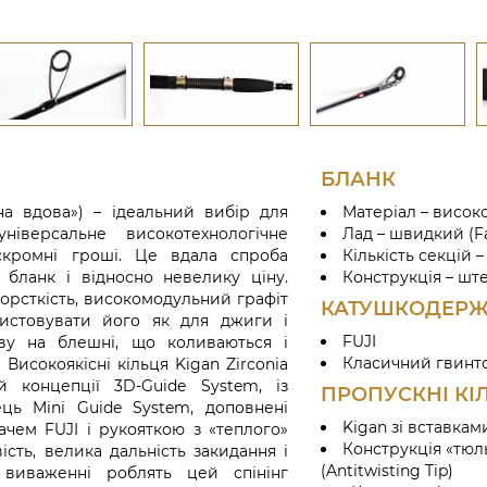
БЛАНК
на вдова») – ідеальний вибір для
Матеріал – висок
іверсальне високотехнологічне
Лад – швидкий (Fa
кромні гроші. Це вдала спроба
Кількість секцій –
 бланк і відносно невелику ціну.
Конструкція – шт
орсткість, високомодульний графіт
КАТУШКОДЕРЖ
истовувати його як для джиги і
FUJI
ову на блешні, що коливаються і
Класичний гвинт
Високоякісні кільця Kigan Zirconia
й концепції 3D-Guide System, із
ПРОПУСКНІ КІ
ець Mini Guide System, доповнені
Kigan зі вставкам
чем FUJI і рукояткою з «теплого»
Конструкція «тюль
ість, велика дальність закидання і
(Antitwisting Tip)
виваженні роблять цей спінінг