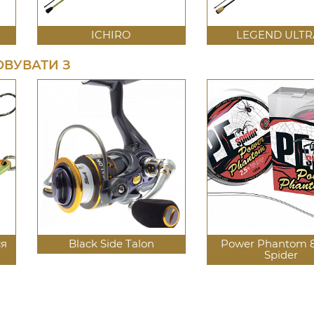
ICHIRO
LEGEND ULTR
ВУВАТИ З
ся
Black Side Talon
Power Phantom 8
Spider