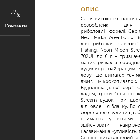
ОПИС
Серія високотехнологічн
розроблена для 
Контакти
риболовлі форелі. Сері
Neon Midori Area Edition 
для рибалки ставкової 
Fishing. Neon Midori Str
702UL до 6 г – признач
малих річках з середнь
вудилища найкращим ч
лову, що вимагає «анім
джиг, мікроколивалок,
Вудилища даної серії 
ладом, трохи більшою ж
Stream вудок, при цьом
відновлення бланку. Всі
форелевого вудилища збе
приманок у всьому те
здійснювати найрізн
надзвичайна чутливість, 
Спінінг виготовлений 