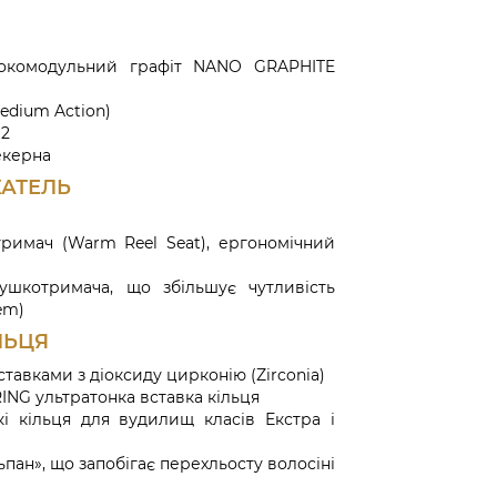
сокомодульний графіт NANO GRAPHITE
edium Action)
 2
екерна
АТЕЛЬ
римач (Warm Reel Seat), ергономічний
тушкотримача, що збільшує чутливість
tem)
ЛЬЦЯ
тавками з діоксиду цирконію (Zirconia)
ING ультратонка вставка кільця
кі кільця для вудилищ класів Екстра і
пан», що запобігає перехльосту волосіні