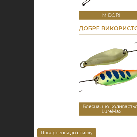
MIDORI
ДОБРЕ ВИКОРИСТО
Блесна, що коливаєть
LureMax
Повернення до списку