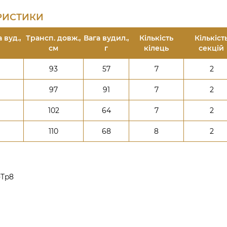
ЕРИСТИКИ
 вуд.,
Трансп. довж.,
Вага вудил.,
Кількість
Кількіст
см
г
кілець
секцій
93
57
7
2
97
91
7
2
102
64
7
2
110
68
8
2
-Tp8