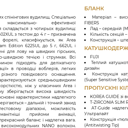
БЛАНК
их спінінгових вудилищ. Спеціально
Матеріал – ви
максимально- ефективної
FIBERS
я складається з чотирьох вудилищ:
Лад – середній (M
602XUL з тестом до 4 г – призначена
Кількість секцій –
форелі, класифікується, як Area
Конструкція – шт
eam Edition 622SUL до 5 г, 662UL і
КАТУШКОДЕРЖ
ені для лову на швидких гірських,
FUJI
о-швидкою течією і струмках. Всі
Теплий катушкот
ином підходять для делікатного
дизайн
ації» в проводці воблерів, легких
Конструкція ка
 різного повідкового оснащення.
(Super Sensitive Sys
характеризуються средньошвидким
орсткістю, ніж у класичних Area і
ПРОПУСКНІ КІ
у зберігається висока швидкість
KOREA GUIDE зі вс
 основні характеристики надлегкого
T-ZIRCONIA SLIM R
рігаються – дальній і точний закид
AT-Guide надлег
стовому діапазоні, можливість
Ультралайт
оманітніші прийоми анімації,
Конструкція «тюль
прекрасний баланс і надлегка вага.
(Antitwisting Tip)
з високомодульних NANO волокон.