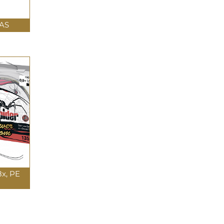
AS
x, PE