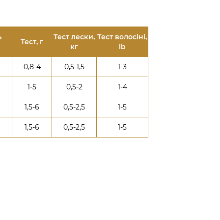
ь
Тест лески,
Тест волосіні,
Тест, г
кг
lb
0,8-4
0,5-1,5
1-3
1-5
0,5-2
1-4
1,5-6
0,5-2,5
1-5
1,5-6
0,5-2,5
1-5