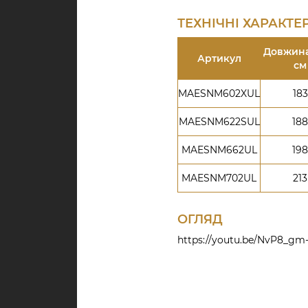
ТЕХНІЧНІ ХАРАКТ
Довжина
Артикул
см
MAESNM602XUL
183
MAESNM622SUL
188
MAESNM662UL
198
MAESNM702UL
213
ОГЛЯД
https://youtu.be/NvP8_gm