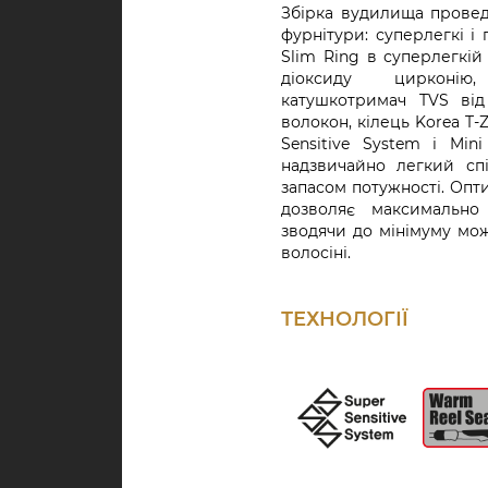
Збірка вудилища провед
фурнітури: суперлегкі і 
Slim Ring в суперлегкій
діоксиду цирконію
катушкотримач TVS ві
волокон, кілець Korea T-Z
Sensitive System і Min
надзвичайно легкий спі
запасом потужності. Опт
дозволяє максимально
зводячи до мінімуму мож
волосіні.
ТЕХНОЛОГІЇ