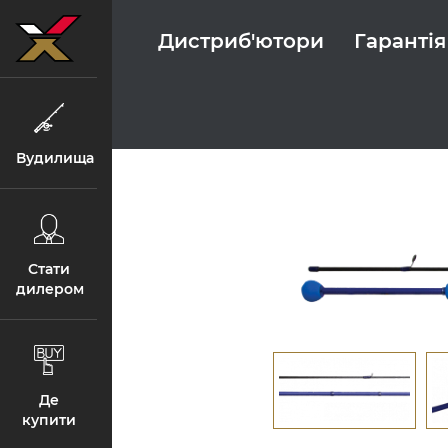
Дистриб'ютори
Гарантія
Вудилища
Стати
дилером
Де
купити