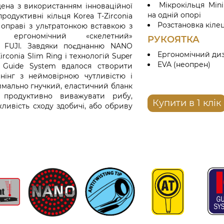
Мікрокільця Min
ена з використанням інноваційної
на одній опорі
продуктивні кільця Korea T-Zirconia
Розстановка кілец
 оправі з ультратонкою вставкою з
, ергономічний «скелетний»
РУКОЯТКА
д FUJI. Завдяки поєднанню NANO
Ергономічний диз
irconia Slim Ring і технологій Super
EVA (неопрен)
i Guide System вдалося створити
нінг з неймовірною чутливістю і
имально гнучкий, еластичний бланк
 продуктивно виважувати рибу,
Купити в 1 клік
ливість сходу здобичі, або обриву