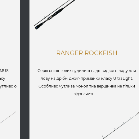
RANGER ROCKFISH
IMUS
Серія спінінгових вудилищ надшвидкого ладу для
асу
лову на дрібні джиг-приманки класу UltraLight.
 чутливою
Особливо чутлива монолітна вершинка не тільки
відзначить......