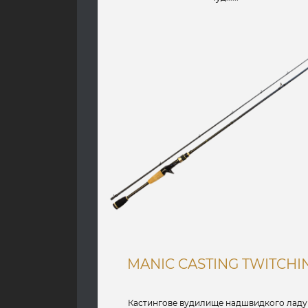
MANIC CASTING TWITCHI
Кастингове вудилище надшвидкого ладу 