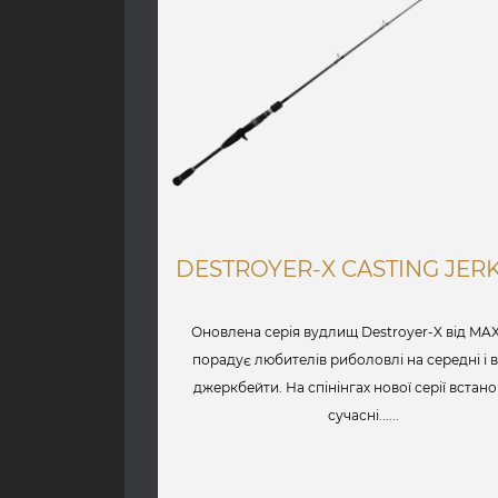
DESTROYER-X CASTING JER
Оновлена серія вудлищ Destroyer-X від MA
порадує любителів риболовлі на середні і 
джеркбейти. На спінінгах нової серії встан
сучасні......