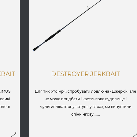
KBAIT
DESTROYER JERKBAIT
XIMUS
Для тих, хто мріє спробувати ловлю на «Джеркі», але
великі
не може придбати і кастингове вудилище і
овлені
мультиплікаторну котушку зараз, ми випустили
спіннінгову ......