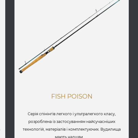
FISH POISON
Серія спінінгів легкого і ультралегкого класу,
.
розроблена із застосуванням найсучасніших
ь
технологій, матеріалів і комплектуючих. Вудилища
мають надшви......