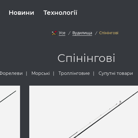
Новини
Технології
Усе
Вудилища
Спінінгові
Спінінгові
Форелеви
Морські
Троллінговие
Супутні товари