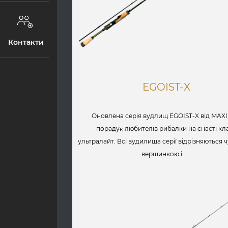
Контакти
EGOIST-X
Оновлена серія вудлищ EGOIST-X від MAX
порадує любителів рибалки на снасті кл
ультралайт. Всі вудилища серії відрізняються
вершинкою і......