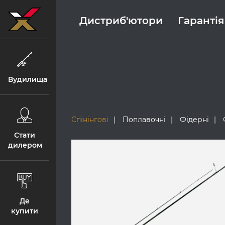
Дистриб'ютори
Гарантія
Вудилища
Спінінгові
Поплавочні
Фідерні
Стати
дилером
Де
купити