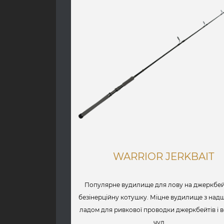
WARRIOR JERKBAIT
Популярне вудилище для лову на джеркбей
безінерційну котушку. Міцне вудилище з на
ладом для ривкової проводки джеркбейтів і 
чуд......