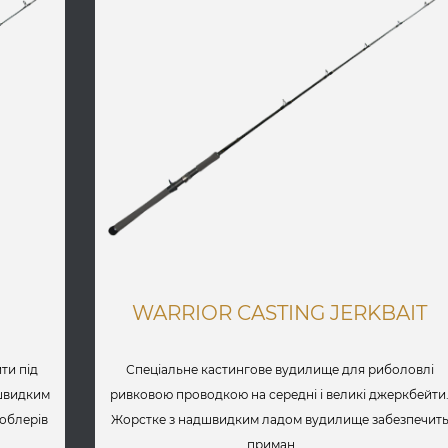
WARRIOR CASTING JERKBAIT
ти під
Спеціальне кастингове вудилище для риболовлі
дшвидким
ривковою проводкою на середні і великі джеркбейти
воблерів
Жорстке з надшвидким ладом вудилище забезпечит
приман......