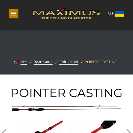
Ua
Усе
Вудилища
Спінінгові
POINTER CASTING
POINTER CASTING