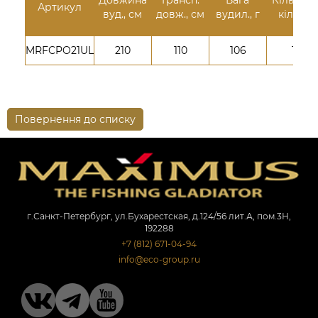
Артикул
вуд., см
довж., см
вудил., г
кілець
MRFCPO21UL
210
110
106
11
Повернення до списку
г.Санкт-Петербург, ул.Бухарестская, д.124/56 лит.А, пом.3Н,
192288
+7 (812) 671-04-94
info@eco-group.ru