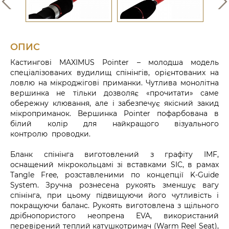
ОПИС
Кастингові MAXIMUS Pointer – молодша модель
спеціалізованих вудилищ спінінгів, орієнтованих на
ловлю на мікроджігові приманки. Чутлива монолітна
вершинка не тільки дозволяє «прочитати» саме
обережну клювання, але і забезпечує якісний закид
мікроприманок. Вершинка Pointer пофарбована в
білий колір для найкращого візуального
контролю проводки.
Бланк спінінга виготовлений з графіту IMF,
оснащений мікрокольцамі зі вставками SIC, в рамах
Tangle Free, розставленими по концепції K-Guide
System. Зручна рознесена рукоять зменшує вагу
спінінга, при цьому підвищуючи його чутливість і
покращуючи баланс. Рукоять виготовлена з щільного
дрібнопористого неопрена EVA, використаний
перевірений теплий катушкотримач (Warm Reel Seat),