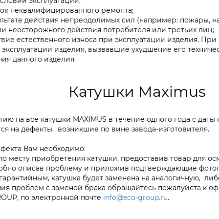
словий эксплуатации;
ок неквалифицированного ремонта;
льтате действия непреодолимых сил (например: пожары, на
ли неосторожного действия потребителя или третьих лиц;
вие естественного износа при эксплуатации изделия. При
эксплуатации изделия, вызвавшие ухудшение его техничес
ия данного изделия.
Катушки Maximus
ию на все катушки MAXIMUS в течение одного года с даты
ся на дефекты, возникшие по вине завода-изготовителя.
ефекта Вам необходимо:
по месту приобретения катушки, предоставив товар для осм
робно описав проблему и приложив подтверждающие фото
гарантийным, катушка будет заменена на аналогичную, либ
ния проблем с заменой брака обращайтесь пожалуйста к 
OUP, по электронной почте
info@eco-group.ru
.