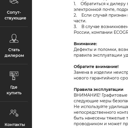
1. Обратиться к дилеру 
электронной почте, под
Сопут­
2. Если случай признан
ствующие
части.
3. В случае возникнове
России, компании ECOGR
Внимание:
Дефекты и поломки, воз
Стать
правила эксплуатации у
дилером
Обратите внимание!
Замена в изделии неиспр
нового гарантийного сро
Где
Правила эксплуатации
купить
ВНИМАНИЕ! Графитовые у
следующие меры безопас
Не используйте удилища 
непосредственного конта
быть нанесены тяжелые т
проводником и может пр
Контакты