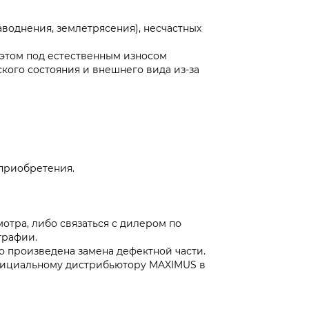
воднения, землетрясения), несчастных
 этом под естественным износом
кого состояния и внешнего вида из-за
 приобретения.
отра, либо связаться с дилером по
графии.
о произведена замена дефектной части.
официальному дистрибьютору MAXIMUS в