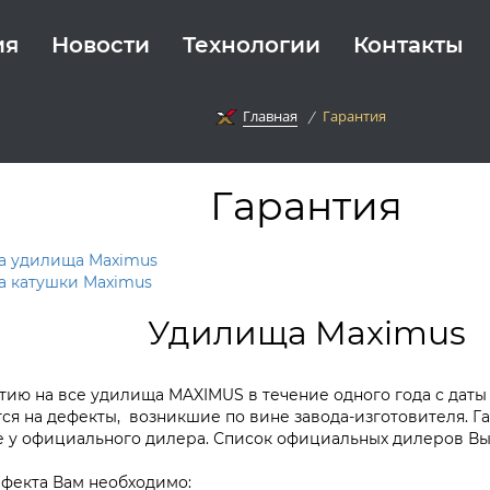
ия
Новости
Технологии
Контакты
Главная
Гарантия
Гарантия
на удилища Maximus
а катушки Maximus
Удилища Maximus
ию на все удилища MAXIMUS в течение одного года с даты
ся на дефекты, возникшие по вине завода-изготовителя. Г
 у официального дилера. Список официальных дилеров В
ефекта Вам необходимо: