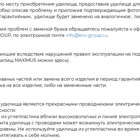
по месту приобретения удилища, предоставив удилище для 
робно описав проблему и приложив подтверждающие фото
 гарантийным, удилище будет заменено на аналогичное, л
ния проблем с заменой брака обращайтесь пожалуйста к 
OUP, по электронной почте
info@eco-group.ru
.
никшие вследствие нарушений правил эксплуатации не под
дилищ MAXIMUS можно здесь).
авных частей или замена всего изделия в период гарантий
ка на все изделие, либо на замененные части.
дилища являются прекрасными проводниками электрическ
ности:
из углепластика вблизи высоковольтных и линий электроп
кта удилища с проводами может возникнуть электрическая 
равмы. Не используйте удилища из углепластика во время 
итягивать к себе молнию.