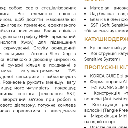
яє собою серію спеціалізованих
Матеріал – висок
ига. Всі елементи спінінга
Лад бланка – надш
чином, щоб досягти максимальної
Бланк з вклеєно
 джигових приманок, ефективного
SST (Soft Sensiti
йняття покльовки. Бланк спінінга
збільшення чутливос
одульного графіту HME і армований
КАТУШКОДЕРЖ
нологія Xwxw) для підвищення
Ергономічний ди
а скручуванні. Gravity оснащений
Конструкція кату
 кільцями T-Zirconia Slim Ring з
Sensitive System)
ної вставкою з діоксину цирконію.
ні сучасні кільця в поєднанні з
ПРОПУСКНІ КІ
етним» катушкотримачем TVS
KOREA GUIDE зі вс
удової сенсорики і забезпечують
Форма оправы AT
т. Рознесена рукоять зменшує вагу
T-ZIRCONIA SLIM R
двищує його чутливість і покращує
Конструкція «
шинка спінінга (технологія SST)
волосіні (Antitwisting
 зворотний зв'язок при роботі з
Конструкція ра
ового діапазону, потужна комлева
волосіні (Tangle Free
внено справлятися з виведенням
Мікрокільця Min
на одній опорі
Розстановка кілец