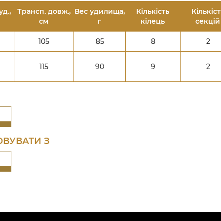
д.,
Трансп. довж.,
Вес удилища,
Кількість
Кількіст
см
г
кілець
секцій
105
85
8
2
115
90
9
2
ВУВАТИ З