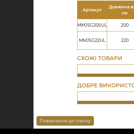
Довжина ву
Артикул
см
MMJSG20SUL
200
MMJSG22UL
220
СХОЖІ ТОВАРИ
ДОБРЕ ВИКОРИСТО
Повернення до списку