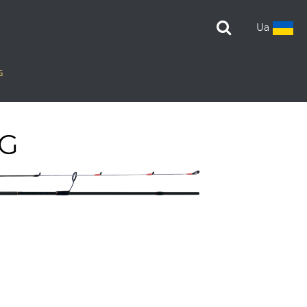
Ua
G
IG