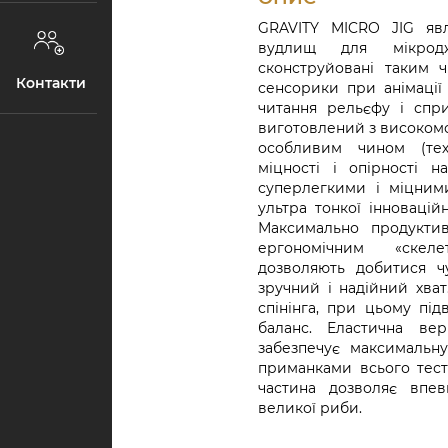
GRAVITY MICRO JIG явл
вудлищ для мікродж
сконструйовані таким 
Контакти
сенсорики при анімації
читання рельєфу і спри
виготовлений з високом
особливим чином (тех
міцності і опірності н
суперлегкими і міцними
ультра тонкої інновацій
Максимально продуктив
ергономічним «скел
дозволяють добитися ч
зручний і надійний хва
спінінга, при цьому пі
баланс. Еластична вер
забезпечує максимальну
приманками всього тест
частина дозволяє впе
великої риби.