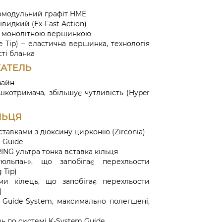
омодульний графіт HME
видкий (Ex-Fast Action)
ю монолітною вершинкою
ve Tip) – еластична вершинка, технологія
ті бланка
АТЕЛЬ
зайн
шкотримача, збільшує чутливість (Hyper
ЛЬЦЯ
тавками з діоксину цирконію (Zirconia)
-Guide
ING ультра тонка вставка кільця
тюльпан», що запобігає перехльости
 Tip)
ми кілець, що запобігає перехльости
)
i Guide System, максимально полегшені,
ь по системі K-System Guide