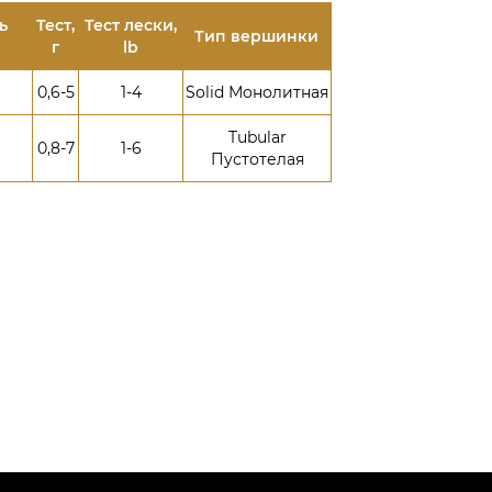
ь
Тест,
Тест лески,
Тип вершинки
г
lb
0,6-5
1-4
Solid Монолитная
Tubular
0,8-7
1-6
Пустотелая